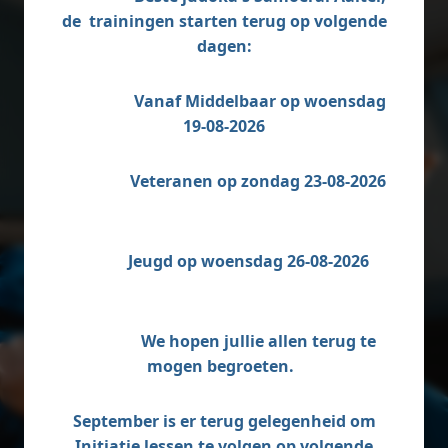
leerjaar
de trainingen starten terug op volgende
11u
tot
12u
vanaf middelbaar en
dagen:
ouder
Vanaf Middelbaar op woensdag
19-08-2026
Veteranen op zondag 23-08-2026
Jeugd op woensdag 26-08-2026
WOENSDAG
We hopen jullie allen terug te
18u
tot
19u
jongeren lagere school
mogen begroeten.
1ste - 2de en 3de leerjaar
19u
tot
20u
jongeren lagere school 4de
September is er terug gelegenheid om
- 5de en 6de leerjaar
Initiatie lessen te volgen op volgende